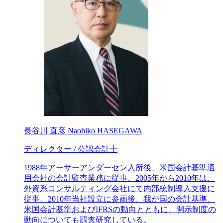
長谷川 直彦
Naohiko HASEGAWA
ディレクター / 公認会計士
1988年アーサーアンダーセン入所後、米国会計基準適
用会社の会計監査業務に従事。2005年から2010年は、
外資系コンサルティング会社にて内部統制導入支援に
従事。2010年当社設立に参画後、我が国の会計基準、
米国会計基準およびIFRSの動向とともに、開示制度の
動向についても調査研究している。