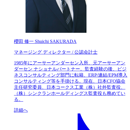
櫻田 修一
Shuichi SAKURADA
マネージング ディレクター / 公認会計士
1985年にアーサーアンダーセン入所、元アーサーアン
ダーセン ナショナルパートナー。監査経験の後、ビジ
ネスコンサルティング部門に転籍、ERP/連結/EPM導入
コンサルティング等を手掛ける。現在、日本CFO協会
主任研究委員、日本コークス工業（株）社外監査役、
（株）シンクランホールディングス監査役も務めてい
る。
詳細へ