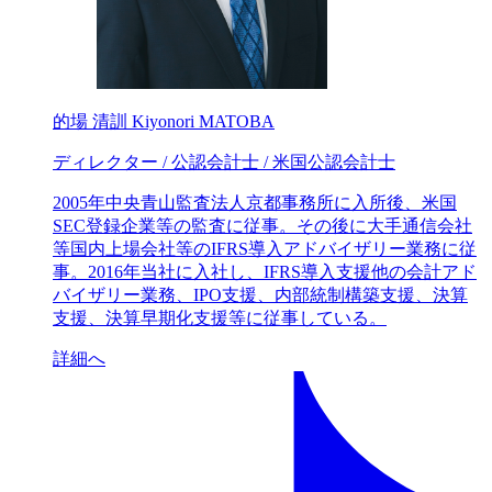
的場 清訓
Kiyonori MATOBA
ディレクター / 公認会計士 / 米国公認会計士
2005年中央青山監査法人京都事務所に入所後、米国
SEC登録企業等の監査に従事。その後に大手通信会社
等国内上場会社等のIFRS導入アドバイザリー業務に従
事。2016年当社に入社し、IFRS導入支援他の会計アド
バイザリー業務、IPO支援、内部統制構築支援、決算
支援、決算早期化支援等に従事している。
詳細へ