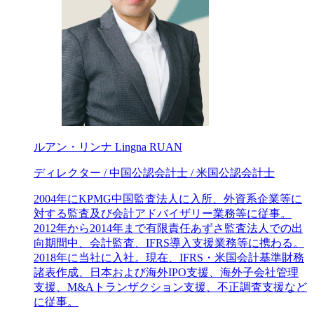
ルアン・リンナ
Lingna RUAN
ディレクター / 中国公認会計士 / 米国公認会計士
2004年にKPMG中国監査法人に入所、外資系企業等に
対する監査及び会計アドバイザリー業務等に従事。
2012年から2014年まで有限責任あずさ監査法人での出
向期間中、会計監査、IFRS導入支援業務等に携わる。
2018年に当社に入社。現在、IFRS・米国会計基準財務
諸表作成、日本および海外IPO支援、海外子会社管理
支援、M&Aトランザクション支援、不正調査支援など
に従事。