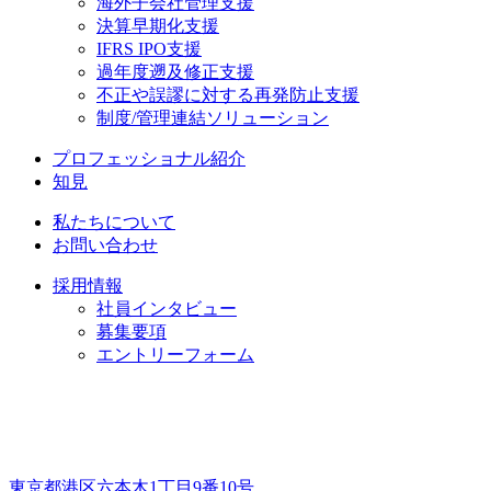
海外子会社管理支援
決算早期化支援
IFRS IPO支援
過年度遡及修正支援
不正や誤謬に対する再発防止支援
制度/管理連結ソリューション
プロフェッショナル紹介
知見
私たちについて
お問い合わせ
採用情報
社員インタビュー
募集要項
エントリーフォーム
東京都港区六本木1丁目9番10号