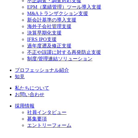
不正調査・調査対応支援
EPM（業績管理）ツール導入支援
M&Aトランザクション支援
新会計基準の導入支援
海外子会社管理支援
決算早期化支援
IFRS IPO支援
過年度遡及修正支援
不正や誤謬に対する再発防止支援
制度/管理連結ソリューション
プロフェッショナル紹介
知見
私たちについて
お問い合わせ
採用情報
社員インタビュー
募集要項
エントリーフォーム