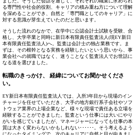
ました。そうした会話を通じて、それぞれの職業に求められ
る専門性や社会的役割、キャリアの積み重ね方について理解
を深めることができ、自然と「専門職としてのキャリア」に
対する意識が芽生えていたのだと思います。
そうした流れのなかで、在学中に公認会計士試験を受験、合
格し、大学卒業と同時に新日本有限責任監査法人(現EY新日
本有限責任監査法人)へ。監査は会計士の独占業務です。ま
ずは、その根幹となる実務を経験したいという思いから、事
業会社への就職ではなく、迷うことなく監査法人でお世話に
なる道を選びました。
転職のきっかけ、 経緯についてお聞かせくださ
い。
EY新日本有限責任監査法人では、入所3年目から現場のイン
チャージを任せていただき、大手の地方銀行系子会社やソフ
トウェア業界の上場企業など、様々な現場で責任ある立場を
経験することができました。監査という仕事には大いにやり
がいを感じていましたが、マネージャーになっても仕事の本
質は大きく変わらないかもしれない･･････。そう考えるよう
になったタイミングで、次のキャリアに自然と目が向きまし