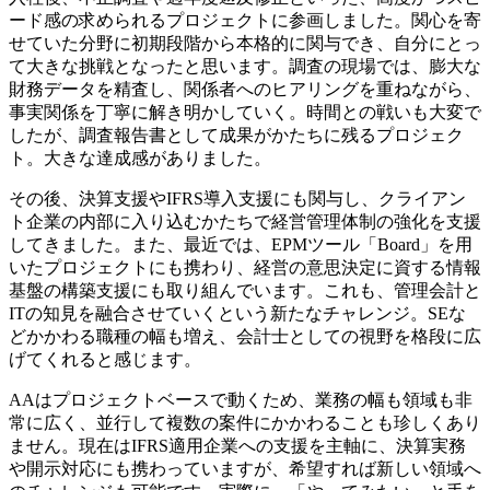
ード感の求められるプロジェクトに参画しました。関心を寄
せていた分野に初期段階から本格的に関与でき、自分にとっ
て大きな挑戦となったと思います。調査の現場では、膨大な
財務データを精査し、関係者へのヒアリングを重ねながら、
事実関係を丁寧に解き明かしていく。時間との戦いも大変で
したが、調査報告書として成果がかたちに残るプロジェク
ト。大きな達成感がありました。
その後、決算支援やIFRS導入支援にも関与し、クライアン
ト企業の内部に入り込むかたちで経営管理体制の強化を支援
してきました。また、最近では、EPMツール「Board」を用
いたプロジェクトにも携わり、経営の意思決定に資する情報
基盤の構築支援にも取り組んでいます。これも、管理会計と
ITの知見を融合させていくという新たなチャレンジ。SEな
どかかわる職種の幅も増え、会計士としての視野を格段に広
げてくれると感じます。
AAはプロジェクトベースで動くため、業務の幅も領域も非
常に広く、並行して複数の案件にかかわることも珍しくあり
ません。現在はIFRS適用企業への支援を主軸に、決算実務
や開示対応にも携わっていますが、希望すれば新しい領域へ