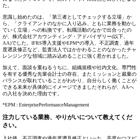
た。
意識し始めたのは、「第三者としてチェックする立場」か
ら、「クライアントのなかに入り込み、ともに業務を動かし
ていく立場」への転換です。転職活動のなかで出合ったの
が、株式会社アカウンティング・アドバイザリー(以下、
AA)でした。IFRS導入支援やEPM*の導入、不正調査、過年
度遡及修正など、監査法人ではかかわることのなかったチャ
レンジングな領域に踏み込めることに強く惹かれました。
加えて、面談を重ねるうちに、組織規模や社内文化、専門性
を有する優秀な先輩会計士の存在、またミッションと裁量の
バランスが取れていることがわかり、自分らしく働くことが
できる未来が具体的にイメージできましたそれらが、AAへ
の入社を決めた理由です。
*EPM : EnterprisePerformanceManagement
注力している業務、やりがいについて教えてくだ
さい。
入社後、不正調査や過年度遡及修正といった、高度かつスピ